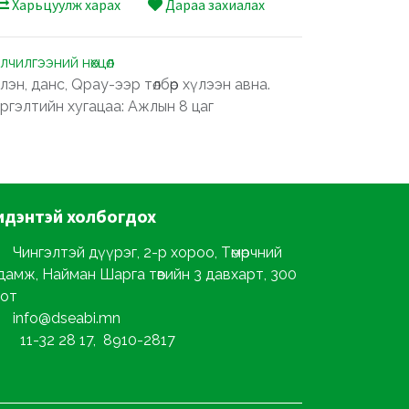
Харьцуулж харах
Дараа захиалах
лчилгээний нөхцөл
лэн, данс, Qpay-ээр төлбөр хүлээн авна.
ргэлтийн хугацаа: Ажлын 8 цаг
идэнтэй
холбогдох
Чингэлтэй дүүрэг, 2-р хороо, Төмөрчний
дамж, Найман Шарга төвийн 3 давхарт, 300
от
info@dseabi.mn
11-32 28 17, 8910-2817