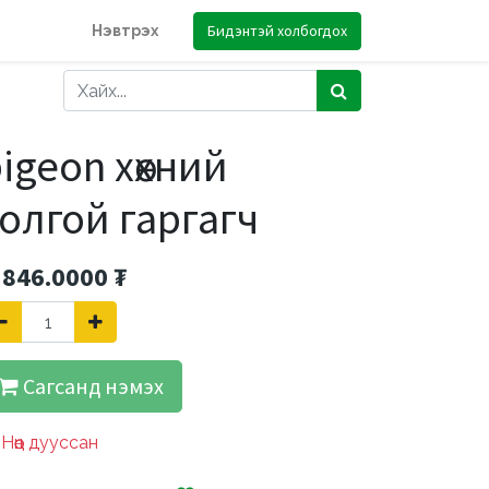
Бидэнтэй холбогдох
Нэвтрэх
igeon хөхний
олгой гаргагч
'846.0000
₮
Сагсанд нэмэх
Нөөц дууссан