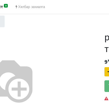
0
Хялбар захиалга
p
т
9