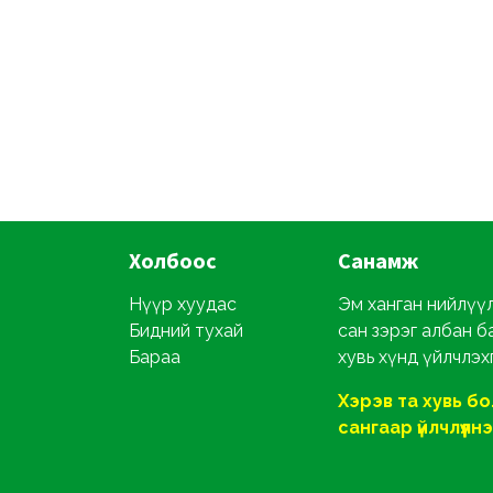
Холбоос
Санамж
Нүүр хуудас
Эм ханган нийлүүлэ
Бидний тухай
сан зэрэг албан б
Бараа
хувь хүнд үйлчлэх
Хэрэв та хувь б
сангаар үйлчлүүлнэ ү