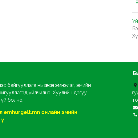
Үй
Бэ
Хү
Б
х байгууллага нь зөвхөн эмнэлэг, эмийн
айгууллагад үйлчилнэ. Хуулийн дагуу
гу
гүй болно.
то
ол emhurgelt.mn онлайн эмийн
ү.