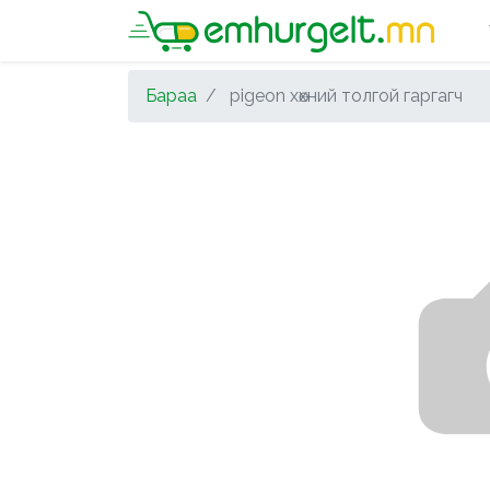
Бараа
pigeon хөхний толгой гаргагч