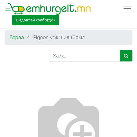
Бидэнтэй холбогдох
Бараа
Pigeon угж шил 160мл