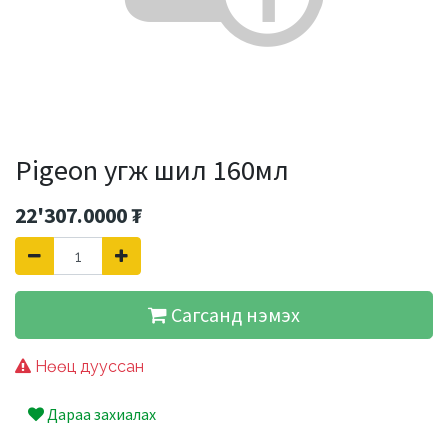
Pigeon угж шил 160мл
22'307.0000
₮
Сагсанд нэмэх
Нөөц дууссан
Дараа захиалах