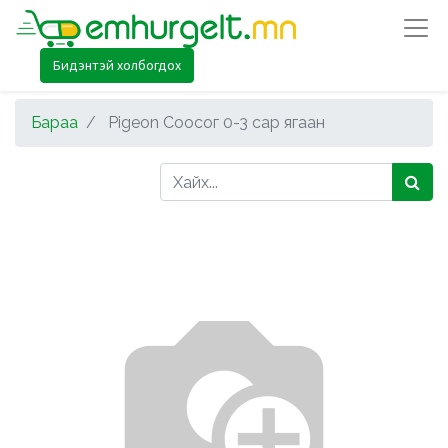
Бидэнтэй холбогдох
Бараа
Pigeon Соосог 0-3 сар ягаан