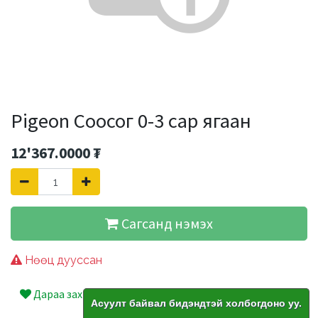
Pigeon Соосог 0-3 сар ягаан
12'367.0000
₮
Сагсанд нэмэх
Нөөц дууссан
Дараа захиалах
Асуулт байвал бидэндтэй холбогдоно уу.