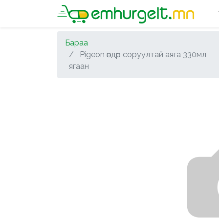
Бараа
Pigeon өндөр соруултай аяга 330мл
ягаан