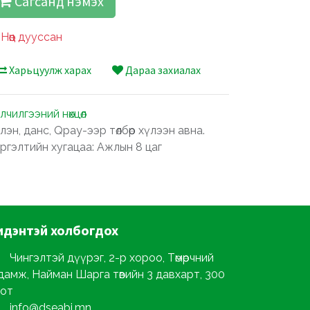
Сагсанд нэмэх
Нөөц дууссан
Харьцуулж харах
Дараа захиалах
лчилгээний нөхцөл
лэн, данс, Qpay-ээр төлбөр хүлээн авна.
ргэлтийн хугацаа: Ажлын 8 цаг
идэнтэй
холбогдох
Чингэлтэй дүүрэг, 2-р хороо, Төмөрчний
дамж, Найман Шарга төвийн 3 давхарт, 300
от
info@dseabi.mn