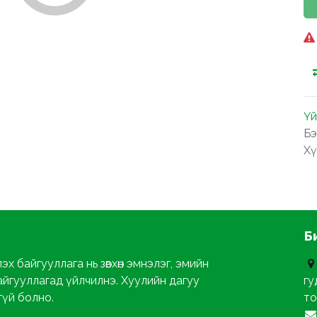
Үй
Бэ
Хү
Б
х байгууллага нь зөвхөн эмнэлэг, эмийн
айгууллагад үйлчилнэ. Хуулийн дагуу
гу
гүй болно.
то