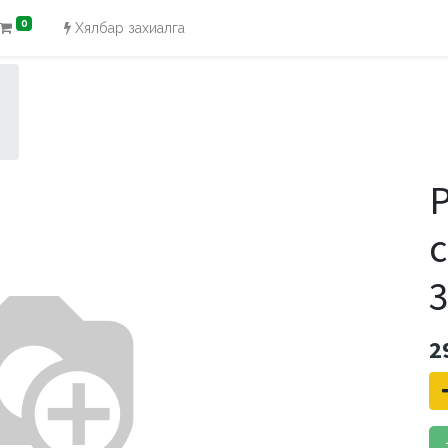
0
Хялбар захиалга
P
с
2