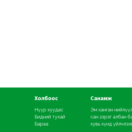
Холбоос
Санамж
Нүүр хуудас
Эм ханган нийлүүлэ
Бидний тухай
сан зэрэг албан б
Бараа
хувь хүнд үйлчлэх