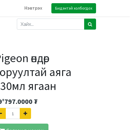
Бидэнтэй холбогдох
Нэвтрэх
igeon өндөр
оруултай аяга
330мл ягаан
9'797.0000
₮