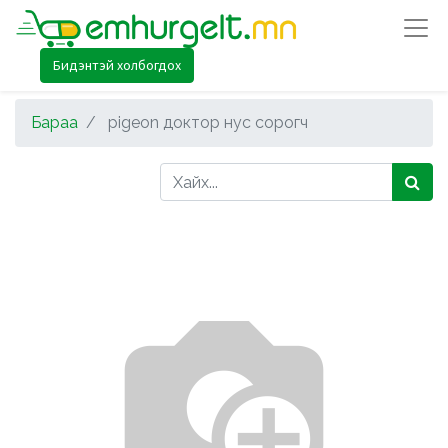
Бидэнтэй холбогдох
Бараа
pigeon доктор нус сорогч