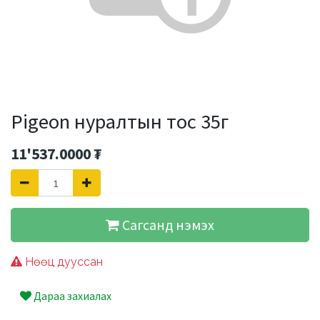
Pigeon нуралтын тос 35г
11'537.0000
₮
Сагсанд нэмэх
Нөөц дууссан
Дараа захиалах