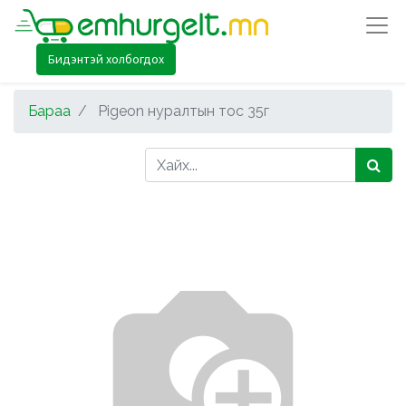
Бидэнтэй холбогдох
Бараа
Pigeon нуралтын тос 35г