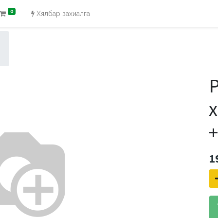
0
Хялбар захиалга
P
х
1