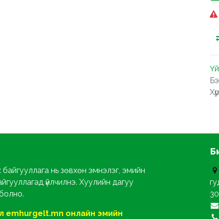
Үй
Бэ
Хү
Б
х байгууллага нь зөвхөн эмнэлэг, эмийн
айгууллагад үйлчилнэ. Хуулийн дагуу
гу
 болно.
30
ол emhurgelt.mn онлайн эмийн