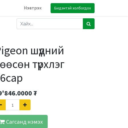
Бидэнтэй холбогдох
Нэвтрэх
igeon шүдний
өөсөн түрхлэг
+6сар
9'846.0000
₮
Сагсанд нэмэх