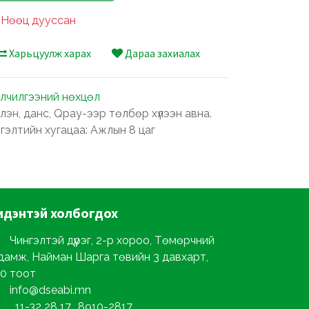
Нөөц дууссан
Харьцуулж харах
Дараа захиалах
лчилгээний нөхцөл
лэн, данс, Qpay-ээр төлбөр хүлээн авна.
ргэлтийн хугацаа: Ажлын 8 цаг
идэнтэй
холбогдох
Чингэлтэй дүүрэг, 2-р хороо, Төмөрчний
дамж, Найман Шарга төвийн 3 давхарт,
0 тоот
info@dseabi.mn
11-32 28 17, 8910-2817