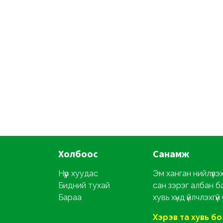
Холбоос
Санамж
Нүүр хуудас
Эм ханган нийлүүлэ
Бидний тухай
сан зэрэг албан б
Бараа
хувь хүнд үйлчлэхгүй
Хэрэв та хувь б