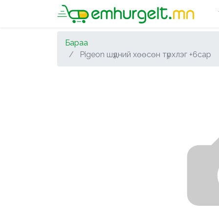
Бараа
Pigeon шүдний хөөсөн түрхлэг +6сар