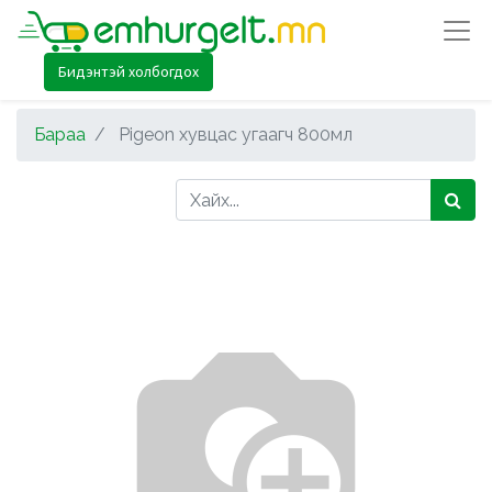
Бидэнтэй холбогдох
Бараа
Pigeon хувцас угаагч 800мл