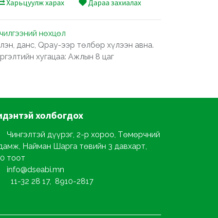
Харьцуулж харах
Дараа захиалах
лчилгээний нөхцөл
лэн, данс, Qpay-ээр төлбөр хүлээн авна.
ргэлтийн хугацаа: Ажлын 8 цаг
идэнтэй
холбогдох
Чингэлтэй дүүрэг, 2-р хороо, Төмөрчний
дамж, Найман Шарга төвийн 3 давхарт,
0 тоот
info@dseabi.mn
11-32 28 17, 8910-2817