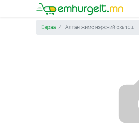
Бараа
Алтан жимс нэрсний охь 10ш