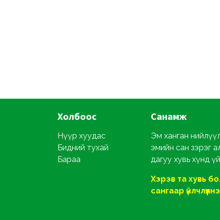
Холбоос
Санамж
Нүүр хуудас
Эм ханган нийлүүл
Бидний тухай
эмийн сан зэрэг а
Бараа
дагуу хувь хүнд ү
Хэрэв та хувь б
сангаар үйлчлүүлнэ ү