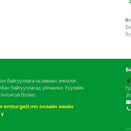
Үй
Бэ
Хү
Б
эх байгууллага нь зөвхөн эмнэлэг,
лбан байгууллагад үйлчилнэ. Хуулийн
гу
йлчлэхгүй болно.
30
ол emhurgelt.mn онлайн эмийн
ү.