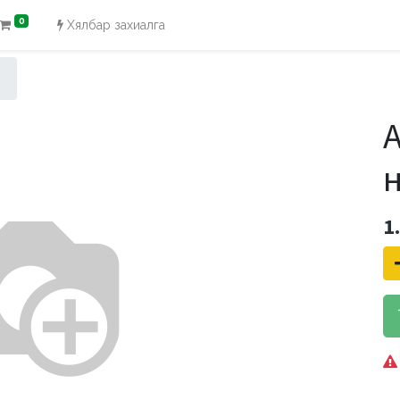
0
Хялбар захиалга
1