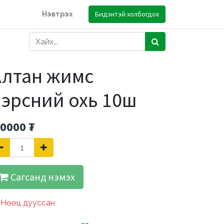
Бидэнтэй холбогдох
Нэвтрэх
Алтан жимс
нэрсний охь 10ш
.0000
₮
Сагсанд нэмэх
Нөөц дууссан