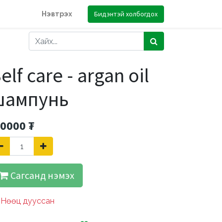
Бидэнтэй холбогдох
Нэвтрэх
elf care - argan oil
шампунь
.0000
₮
Сагсанд нэмэх
Нөөц дууссан