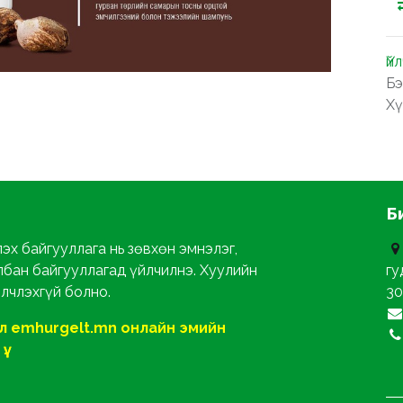
Үй
Бэ
Хү
Б
эх байгууллага нь зөвхөн эмнэлэг,
лбан байгууллагад үйлчилнэ. Хуулийн
гу
йлчлэхгүй болно.
30
ол emhurgelt.mn онлайн эмийн
ү.