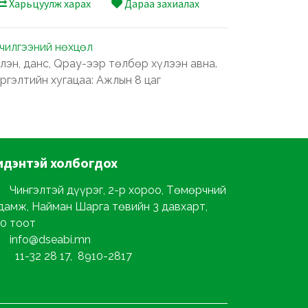
Харьцуулж харах
Дараа захиалах
лчилгээний нөхцөл
лэн, данс, Qpay-ээр төлбөр хүлээн авна.
ргэлтийн хугацаа: Ажлын 8 цаг
идэнтэй
холбогдох
Чингэлтэй дүүрэг, 2-р хороо, Төмөрчний
дамж, Найман Шарга төвийн 3 давхарт,
0 тоот
info@dseabi.mn
11-32 28 17, 8910-2817