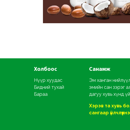
Холбоос
Санамж
Нүүр хуудас
Эм ханган нийлүүл
Бидний тухай
эмийн сан зэрэг а
Бараа
дагуу хувь хүнд ү
Хэрэв та хувь б
сангаар үйлчлүүлнэ ү