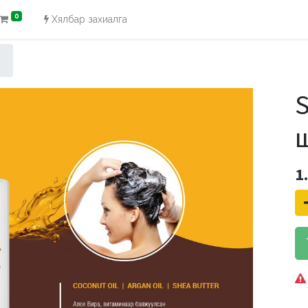
0
Хялбар захиалга
S
1