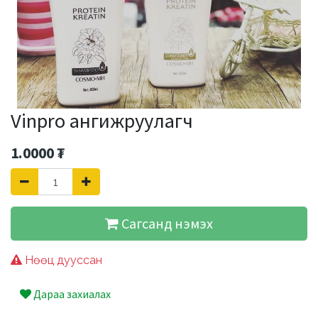
Vinpro ангижруулагч
1.0000
₮
Сагсанд нэмэх
Нөөц дууссан
Дараа захиалах