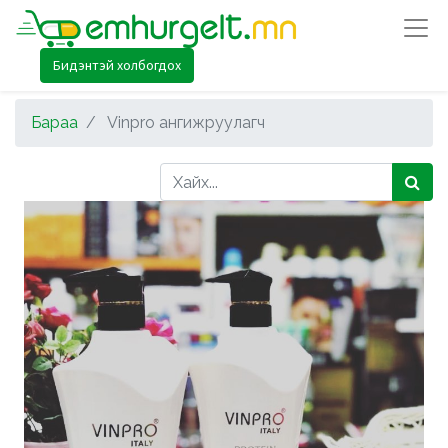
Бидэнтэй холбогдох
Бараа
Vinpro ангижруулагч