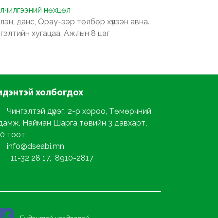
лчилгээний нөхцөл
лэн, данс, Qpay-ээр төлбөр хүлээн авна.
ргэлтийн хугацаа: Ажлын 8 цаг
идэнтэй
холбогдох
Чингэлтэй дүүрэг, 2-р хороо, Төмөрчний
дамж, Найман Шарга төвийн 3 давхарт,
0 тоот
info@dseabi.mn
11-32 28 17, 8910-2817