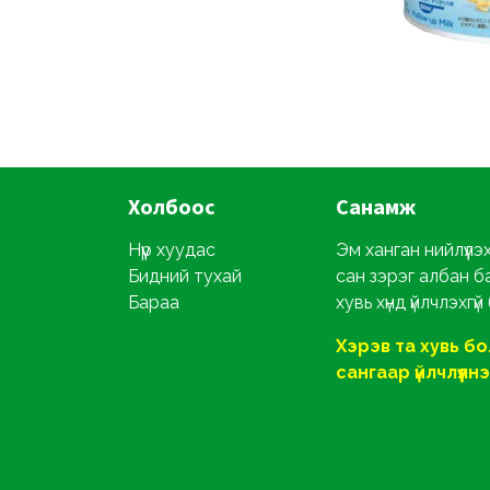
Холбоос
Санамж
Нүүр хуудас
Эм ханган нийлүүлэ
Бидний тухай
сан зэрэг албан б
Бараа
хувь хүнд үйлчлэхгүй
Хэрэв та хувь б
сангаар үйлчлүүлнэ ү