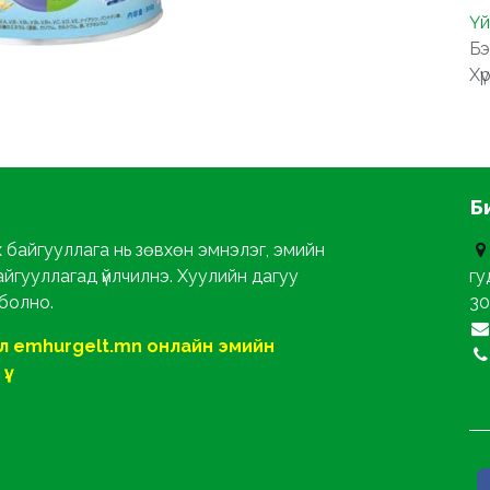
Үй
Бэ
Хү
Б
х байгууллага нь зөвхөн эмнэлэг, эмийн
айгууллагад үйлчилнэ. Хуулийн дагуу
гу
 болно.
30
ол emhurgelt.mn онлайн эмийн
ү.