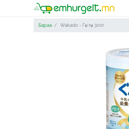
Бараа
Wakado - Гүн гүн 300г