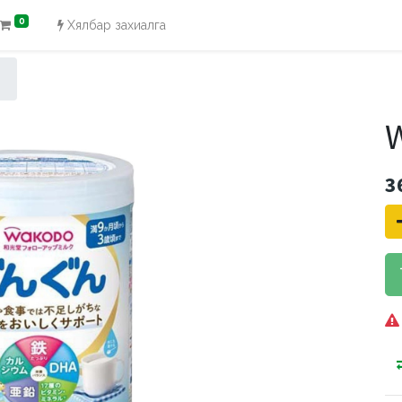
0
Хялбар захиалга
W
3