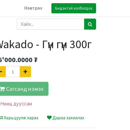
Бидэнтэй холбогдох
Нэвтрэх
akado - Гүн гүн 300г
6'000.0000
₮
Сагсанд нэмэх
Нөөц дууссан
Харьцуулж харах
Дараа захиалах