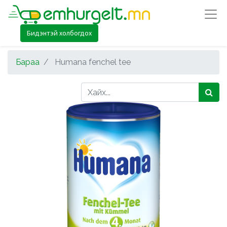
Бидэнтэй холбогдох
Бараа
Humana fenchel tee