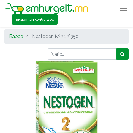
Бидэнтэй холбогдох
Бараа
Nestogen №2 12*350