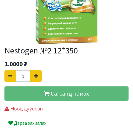
Nestogen №2 12*350
1.0000
₮
Сагсанд нэмэх
Нөөц дууссан
Дараа захиалах