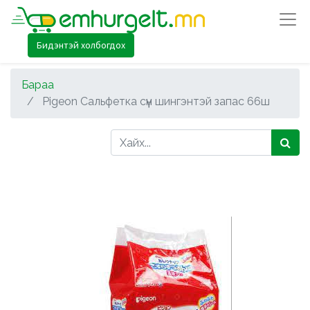
Бидэнтэй холбогдох
Бараа
Pigeon Сальфетка сүүн шингэнтэй запас 66ш