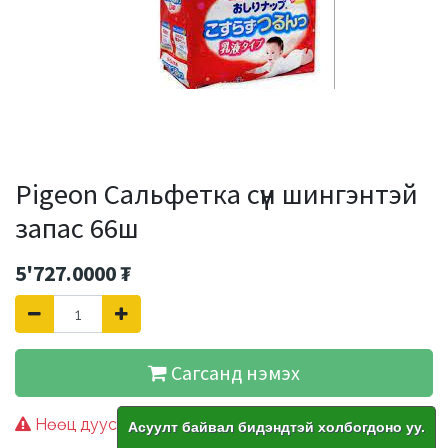
Pigeon Сальфетка сүүн шингэнтэй
запас 66ш
5'727.0000
₮
Сагсанд нэмэх
Нөөц дууссан
Асуулт байвал бидэндтэй холбогдоно уу.