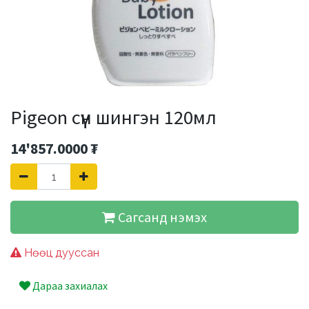
Pigeon сүүн шингэн 120мл
14'857.0000
₮
Сагсанд нэмэх
Нөөц дууссан
Дараа захиалах