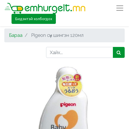
Бидэнтэй холбогдох
Бараа
Pigeon сүүн шингэн 120мл