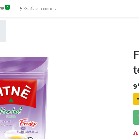
0
Хялбар захиалга
F
t
9