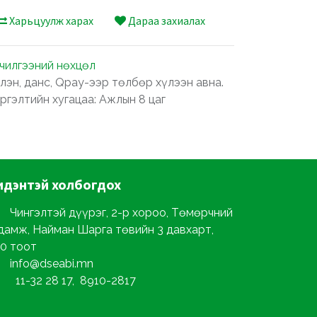
Харьцуулж харах
Дараа захиалах
лчилгээний нөхцөл
лэн, данс, Qpay-ээр төлбөр хүлээн авна.
ргэлтийн хугацаа: Ажлын 8 цаг
идэнтэй
холбогдох
Чингэлтэй дүүрэг, 2-р хороо, Төмөрчний
дамж, Найман Шарга төвийн 3 давхарт,
0 тоот
info@dseabi.mn
11-32 28 17, 8910-2817