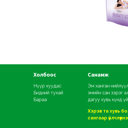
Холбоос
Санамж
Нүүр хуудас
Эм ханган нийлүүл
Бидний тухай
эмийн сан зэрэг а
Бараа
дагуу хувь хүнд ү
Хэрэв та хувь б
сангаар үйлчлүүлнэ ү