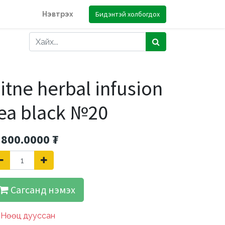
Бидэнтэй холбогдох
Нэвтрэх
itne herbal infusion
ea black №20
'800.0000
₮
Сагсанд нэмэх
Нөөц дууссан