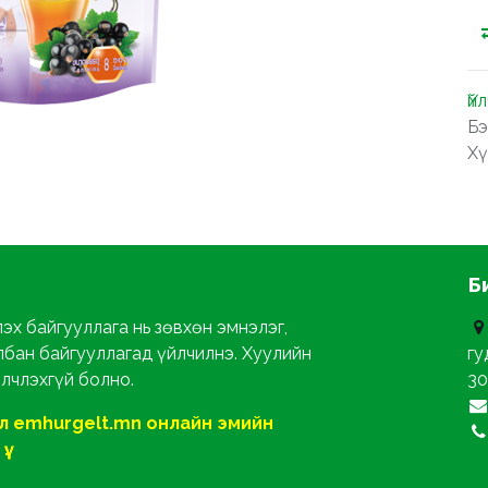
Үй
Бэ
Хү
Б
эх байгууллага нь зөвхөн эмнэлэг,
лбан байгууллагад үйлчилнэ. Хуулийн
гу
йлчлэхгүй болно.
30
ол emhurgelt.mn онлайн эмийн
ү.