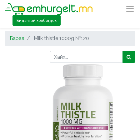
Бидэнтэй холбогдох
Бараа
Milk thistle 1000g №120