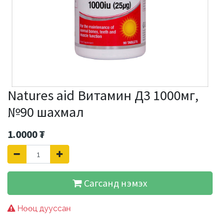
Natures aid Витамин Д3 1000мг,
№90 шахмал
1.0000
₮
Сагсанд нэмэх
Нөөц дууссан