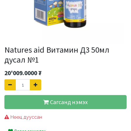
Natures aid Витамин Д3 50мл
дусал №1
20'009.0000
₮
Сагсанд нэмэх
Нөөц дууссан