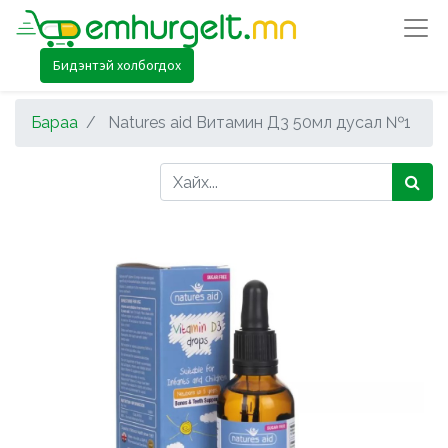
Бидэнтэй холбогдох
Бараа
Natures aid Витамин Д3 50мл дусал №1