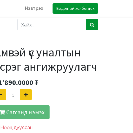
Бидэнтэй холбогдох
Нэвтрэх
мвэй үс уналтын
эсрэг ангижруулагч
1'890.0000
₮
Сагсанд нэмэх
Нөөц дууссан