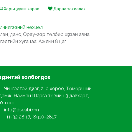
Харьцуулж харах
Дараа захиалах
лчилгээний нөхцөл
лэн, данс, Qpay-ээр төлбөр хүлээн авна.
ргэлтийн хугацаа: Ажлын 8 цаг
идэнтэй
холбогдох
Чингэлтэй дүүрэг, 2-р хороо, Төмөрчний
дамж, Найман Шарга төвийн 3 давхарт,
0 тоот
info@dseabi.mn
11-32 28 17, 8910-2817