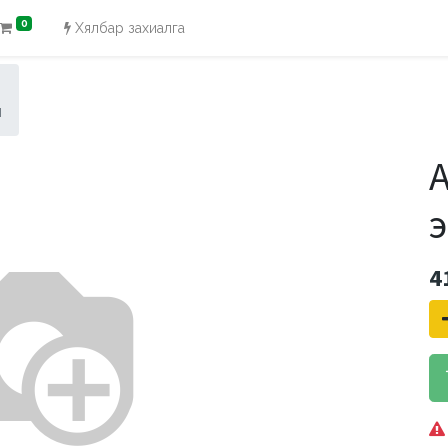
0
Хялбар захиалга
ч
А
4