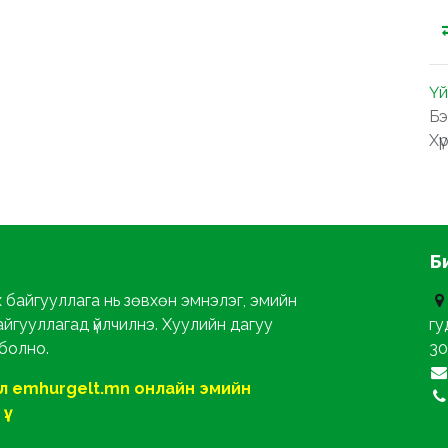
Үй
Бэ
Хү
Б
х байгууллага нь зөвхөн эмнэлэг, эмийн
айгууллагад үйлчилнэ. Хуулийн дагуу
гу
 болно.
30
ол emhurgelt.mn онлайн эмийн
ү.