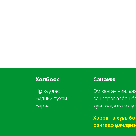
Холбоос
Санамж
Нүүр хуудас
Эм ханган нийлүүлэ
Бидний тухай
сан зэрэг албан б
Бараа
хувь хүнд үйлчлэхгүй
Хэрэв та хувь б
сангаар үйлчлүүлнэ ү