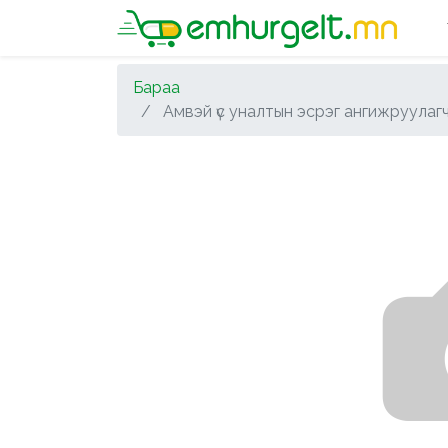
Бараа
Амвэй үс уналтын эсрэг ангижруулаг