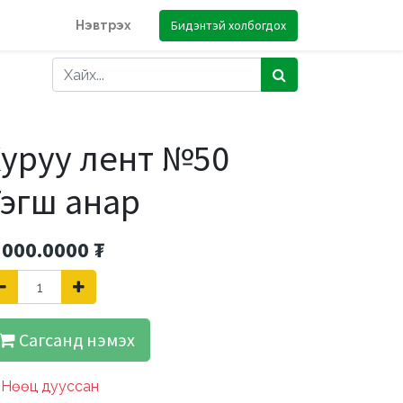
Бидэнтэй холбогдох
Нэвтрэх
Хуруу лент №50
Тэгш анар
'000.0000
₮
Сагсанд нэмэх
Нөөц дууссан