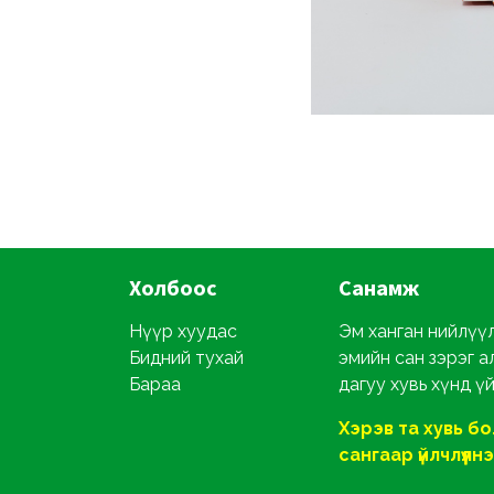
Холбоос
Санамж
Нүүр хуудас
Эм ханган нийлүүл
Бидний тухай
эмийн сан зэрэг а
Бараа
дагуу хувь хүнд ү
Хэрэв та хувь б
сангаар үйлчлүүлнэ ү