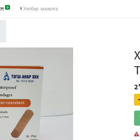
0
Хялбар захиалга
2