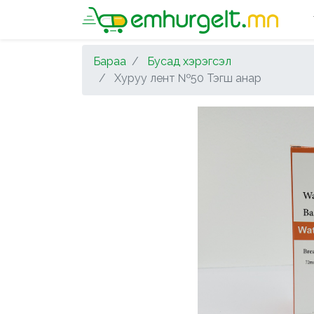
Бараа
Бусад хэрэгсэл
Хуруу лент №50 Тэгш анар