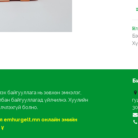
Үй
Бэ
Хү
Б
эх байгууллага нь зөвхөн эмнэлэг,
лбан байгууллагад үйлчилнэ. Хуулийн
гу
йлчлэхгүй болно.
30
ол emhurgelt.mn онлайн эмийн
ү.