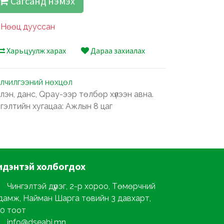
Сагсанд нэмэх
Нөөц дууссан
Харьцуулж харах
Дараа захиалах
лчилгээний нөхцөл
лэн, данс, Qpay-ээр төлбөр хүлээн авна.
ргэлтийн хугацаа: Ажлын 8 цаг
идэнтэй
холбогдох
Чингэлтэй дүүрэг, 2-р хороо, Төмөрчний
дамж, Найман Шарга төвийн 3 давхарт,
0 тоот
info@dseabi.mn