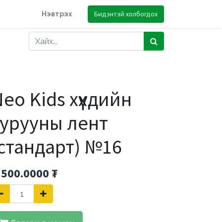
Бидэнтэй холбогдох
Нэвтрэх
eo Kids хүүхдийн
хурууны лент
стандарт) №16
'500.0000
₮