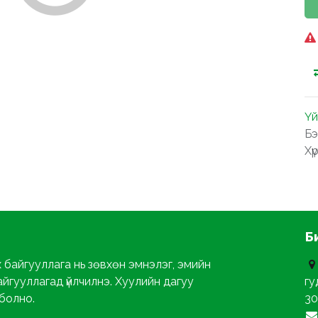
Үй
Бэ
Хү
Б
х байгууллага нь зөвхөн эмнэлэг, эмийн
айгууллагад үйлчилнэ. Хуулийн дагуу
гу
 болно.
30