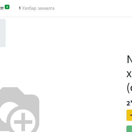
0
Хялбар захиалга
N
(
2