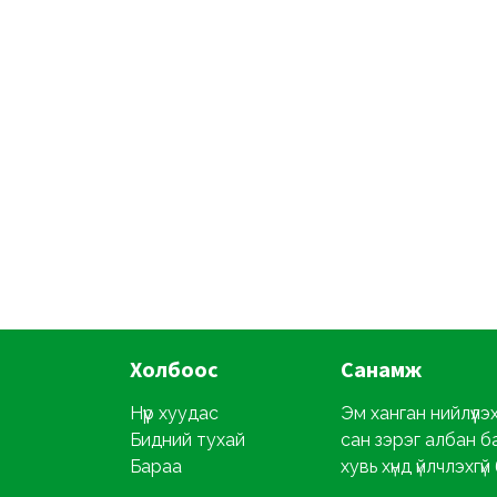
Холбоос
Санамж
Нүүр хуудас
Эм ханган нийлүүлэ
Бидний тухай
сан зэрэг албан б
Бараа
хувь хүнд үйлчлэхгүй