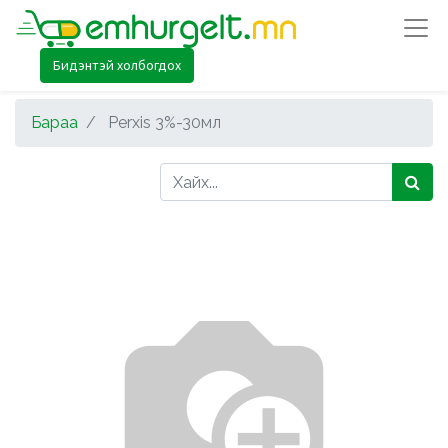
Бидэнтэй холбогдох
Бараа
Perxis 3%-30мл