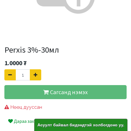
Perxis 3%-30мл
1.0000
₮
Сагсанд нэмэх
Нөөц дууссан
Дараа захиалах
Асуулт байвал бидэндтэй холбогдоно уу.