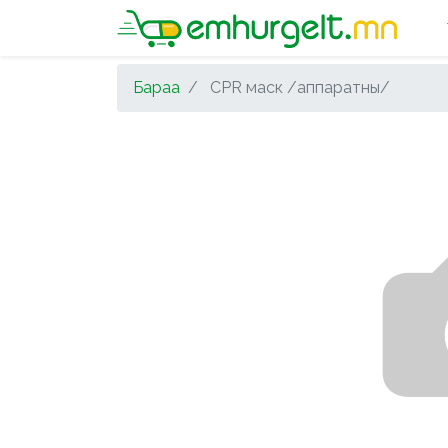
Бараа
CPR маск /аппаратны/