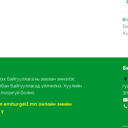
Үй
Бэ
Хү
Б
эх байгууллага нь зөвхөн эмнэлэг,
лбан байгууллагад үйлчилнэ. Хуулийн
гу
йлчлэхгүй болно.
30
ол emhurgelt.mn онлайн эмийн
ү.