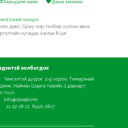
Харьцуулж харах
Дараа захиалах
лчилгээний нөхцөл
лэн, данс, Qpay-ээр төлбөр хүлээн авна.
ргэлтийн хугацаа: Ажлын 8 цаг
идэнтэй
холбогдох
Чингэлтэй дүүрэг, 2-р хороо, Төмөрчний
дамж, Найман Шарга төвийн 3 давхарт,
0 тоот
info@dseabi.mn
11-32 28 17, 8910-2817