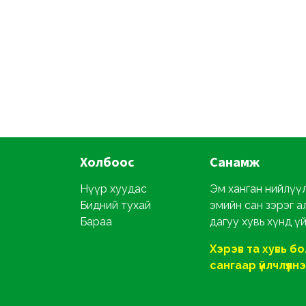
Холбоос
Санамж
Нүүр хуудас
Эм ханган нийлүүл
Бидний тухай
эмийн сан зэрэг а
Бараа
дагуу хувь хүнд ү
Хэрэв та хувь б
сангаар үйлчлүүлнэ ү