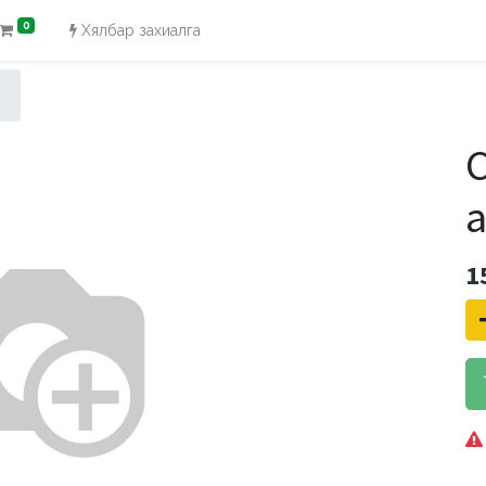
0
Хялбар захиалга
C
1