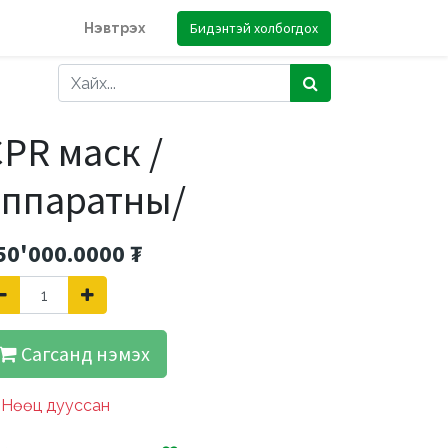
Бидэнтэй холбогдох
Нэвтрэх
PR маск /
аппаратны/
50'000.0000
₮
Сагсанд нэмэх
Нөөц дууссан