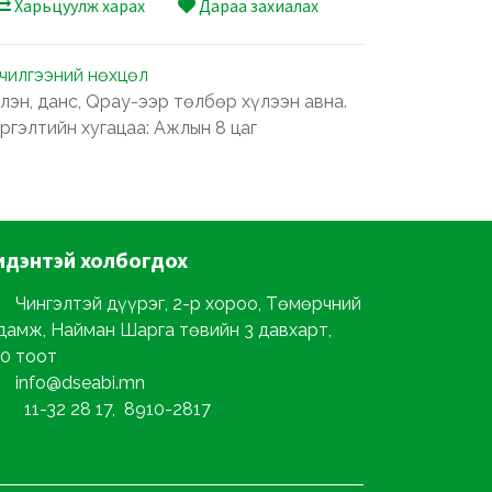
Харьцуулж харах
Дараа захиалах
лчилгээний нөхцөл
лэн, данс, Qpay-ээр төлбөр хүлээн авна.
ргэлтийн хугацаа: Ажлын 8 цаг
идэнтэй
холбогдох
Чингэлтэй дүүрэг, 2-р хороо, Төмөрчний
дамж, Найман Шарга төвийн 3 давхарт,
0 тоот
info@dseabi.mn
11-32 28 17, 8910-2817