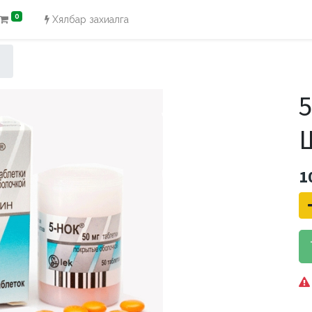
0
Хялбар захиалга
1