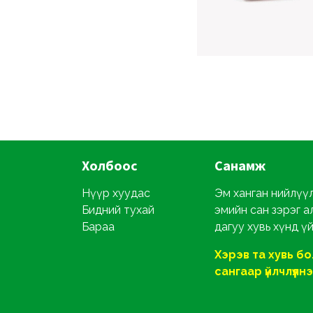
Холбоос
Санамж
Нүүр хуудас
Эм ханган нийлүүл
Бидний тухай
эмийн сан зэрэг а
Бараа
дагуу хувь хүнд ү
Хэрэв та хувь б
сангаар үйлчлүүлнэ ү