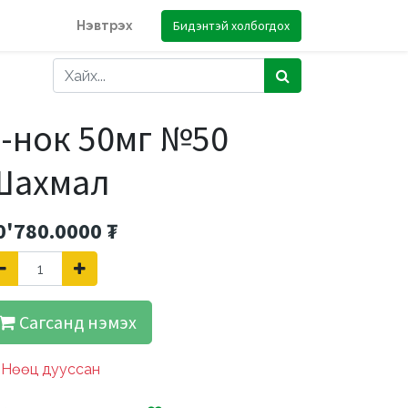
Бидэнтэй холбогдох
Нэвтрэх
5-нок 50мг №50
Шахмал
0'780.0000
₮
Сагсанд нэмэх
Нөөц дууссан