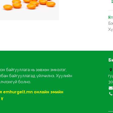
Үй
Бэ
Хү
Б
эх байгууллага нь зөвхөн эмнэлэг,
лбан байгууллагад үйлчилнэ. Хуулийн
гу
йлчлэхгүй болно.
30
ол emhurgelt.mn онлайн эмийн
ү.