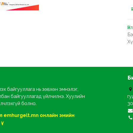
Үй
Бэ
Хү
Б
эх байгууллага нь зөвхөн эмнэлэг,
лбан байгууллагад үйлчилнэ. Хуулийн
гу
йлчлэхгүй болно.
30
ол emhurgelt.mn онлайн эмийн
ү.