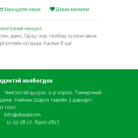
Харьцуулж харах
Дараа захиалах
лчилгээний нөхцөл
лэн, данс, Qpay-ээр төлбөр хүлээн авна.
ргэлтийн хугацаа: Ажлын 8 цаг
идэнтэй
холбогдох
Чингэлтэй дүүрэг, 2-р хороо, Төмөрчний
дамж, Найман Шарга төвийн 3 давхарт,
0 тоот
info@dseabi.mn
11-32 28 17, 8910-2817