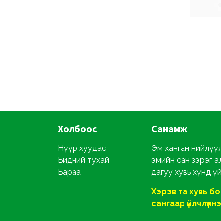
Холбоос
Санамж
Нүүр хуудас
Эм ханган нийлүүл
Бидний тухай
эмийн сан зэрэг а
Бараа
дагуу хувь хүнд ү
Хэрэв та хувь б
сангаар үйлчлүүлнэ ү