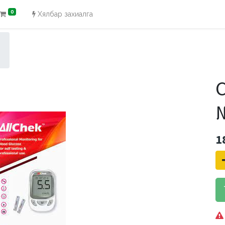
0
Хялбар захиалга
№
1