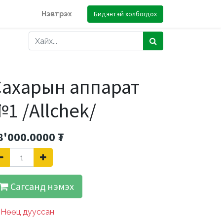
Бидэнтэй холбогдох
Нэвтрэх
Сахарын аппарат
1 /Allchek/
8'000.0000
₮
Сагсанд нэмэх
Нөөц дууссан