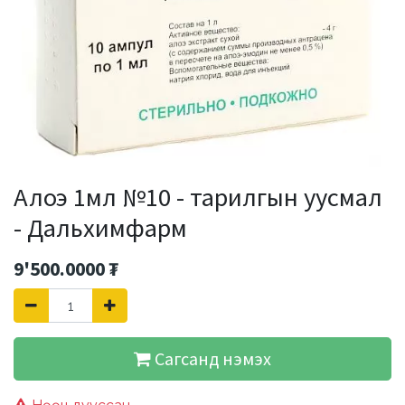
Алоэ 1мл №10 - тарилгын уусмал
- Дальхимфарм
9'500.0000
₮
Сагсанд нэмэх