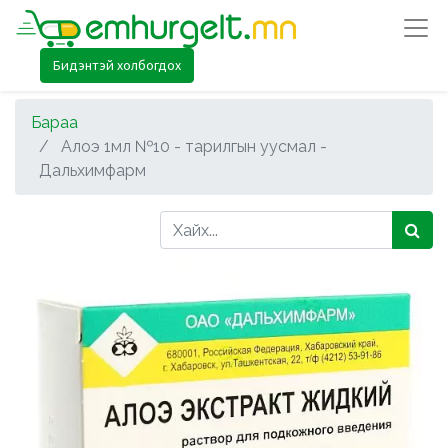
Бидэнтэй холбогдох
Бараа
Алоэ 1мл №10 - тарилгын уусмал -
Дальхимфарм