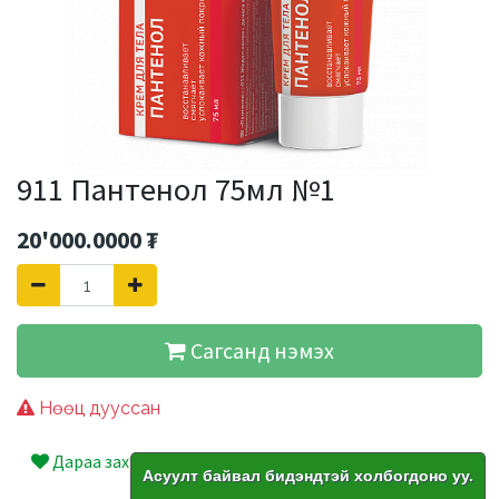
911 Пантенол 75мл №1
20'000.0000
₮
Сагсанд нэмэх
Нөөц дууссан
Дараа захиалах
Асуулт байвал бидэндтэй холбогдоно уу.