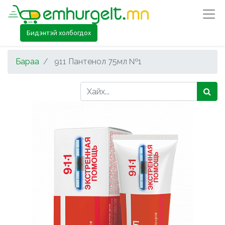
Бидэнтэй холбогдох
Бараа
911 Пантенол 75мл №1