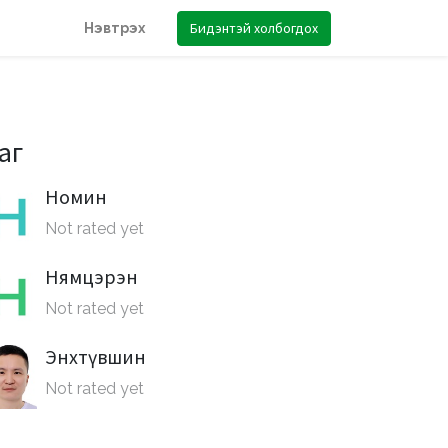
Бидэнтэй холбогдох
Нэвтрэх
аг
Номин
Not rated yet
Нямцэрэн
Not rated yet
Энхтүвшин
Not rated yet