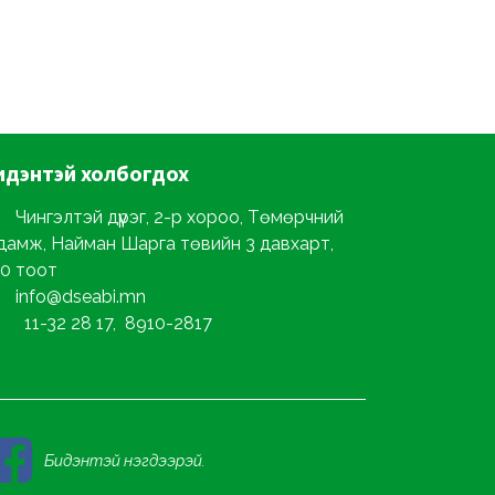
идэнтэй
холбогдох
Чингэлтэй дүүрэг, 2-р хороо, Төмөрчний
дамж, Найман Шарга төвийн 3 давхарт,
0 тоот
info@dseabi.mn
11-32 28 17, 8910-2817
Бидэнтэй нэгдээрэй.