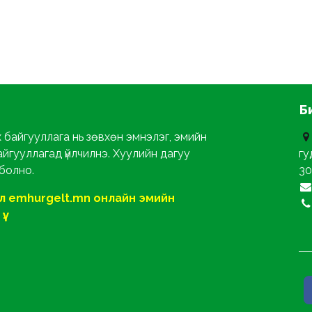
Б
х байгууллага нь зөвхөн эмнэлэг, эмийн
айгууллагад үйлчилнэ. Хуулийн дагуу
гу
 болно.
30
ол emhurgelt.mn онлайн эмийн
ү.