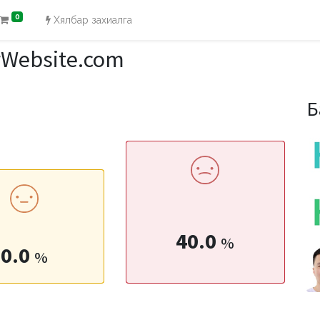
0
Хялбар захиалга
rWebsite.com
Б
40.0
%
0.0
%