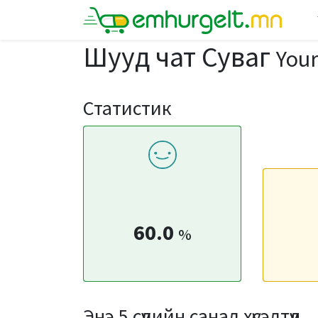
Шууд чат Суваг
You
Статистик
60.0
%
Энэ 5 сүүлийн санал хүсэлтүүд