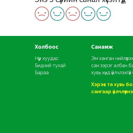
Холбоос
Санамж
Нүүр хуудас
Эм ханган нийлүүлэ
Бидний тухай
сан зэрэг албан б
Бараа
хувь хүнд үйлчлэхгүй
Хэрэв та хувь б
сангаар үйлчлүүлнэ ү